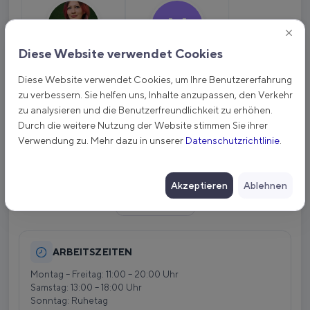
Diese Website verwendet Cookies
Kira
Maria
TOP-Master
Junior-Master
Diese Website verwendet Cookies, um Ihre Benutzererfahrung
zu verbessern. Sie helfen uns, Inhalte anzupassen, den Verkehr
zu analysieren und die Benutzerfreundlichkeit zu erhöhen.
Durch die weitere Nutzung der Website stimmen Sie ihrer
Dienstleistungen
Verwendung zu. Mehr dazu in unserer
Datenschutzrichtlinie
.
Behandlungsarten
Akzeptieren
Ablehnen
Mehr anzeigen
ARBEITSZEITEN
Montag – Freitag: 11:00 – 20:00 Uhr

Samstag: 13:00 – 18:00 Uhr

Sonntag: Ruhetag